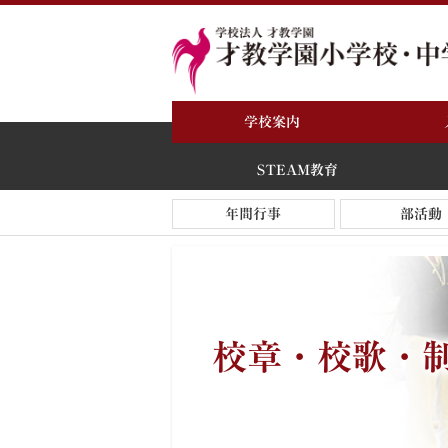
学校案内
STEAM教育
年間行事
部活動
STEA
入学を
校章・校歌・
－教育理
－STEA
－人格
－学力
－21世