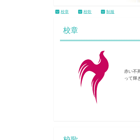
校章
校歌
制服
校章
赤い不
って輝
校歌