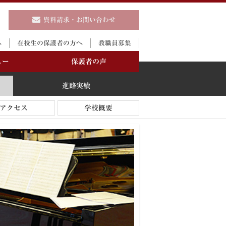
資料請求・お問い合わせ
へ
在校生の保護者の方へ
教職員募集
ュー
保護者の声
進路実績
アクセス
学校概要
進路実績
説明会
制服