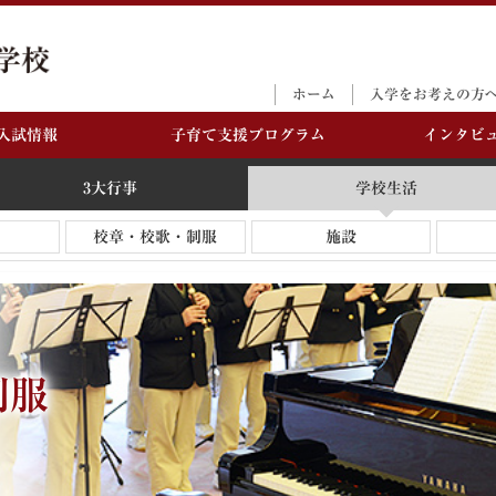
ホーム
入学をお考えの方
入試情報
子育て支援プログラム
インタビ
3大行事
学校生活
校章・校歌・制服
施設
M教育
お考えの方へ
3大行事
入学選抜試験日程・募
学校生活
Q＆A／学費等
集要項
制服
念
－体育祭
－年間行事
M教育とは
－さいきょう祭
－部活動
－プレゼンテーション
－校章・校歌・
コンテスト
－施設
紀型スキル
－アクセス