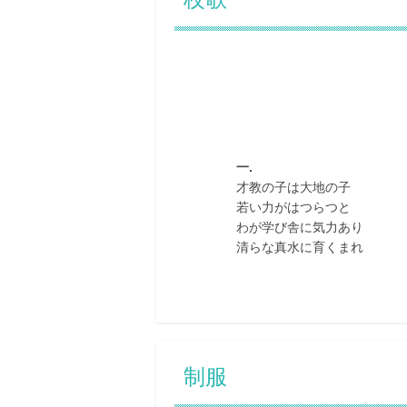
一.
才教の子は大地の子
若い力がはつらつと
わが学び舎に気力あり
清らな真水に育くまれ
制服