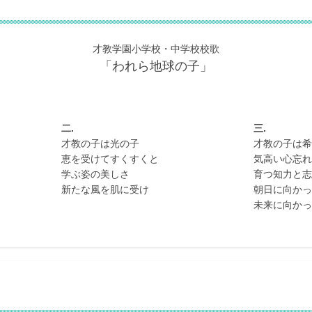
才教学園小学校・中学校校歌
「われら地球の子」
二.
三.
才教の子は光の子
才教の子は希
恵を受けてすくすくと
気高い心忘れ
学ぶ姿の美しさ
育つ知力と志
新たな風を肌に受け
朝日に向かっ
未来に向かっ