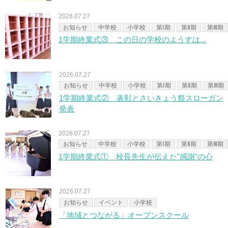
2026.07.27
お知らせ
中学校
小学校
第Ⅰ期
第Ⅱ期
第Ⅲ期
1学期終業式③ この日の学校のようすは...
2026.07.27
お知らせ
中学校
小学校
第Ⅰ期
第Ⅱ期
第Ⅲ期
1学期終業式② 表彰とさいきょう祭スローガン
発表
2026.07.27
お知らせ
中学校
小学校
第Ⅰ期
第Ⅱ期
第Ⅲ期
1学期終業式① 校長先生が伝えた"感謝"の心
2026.07.27
お知らせ
イベント
小学校
「地域とつながる」オープンスクール