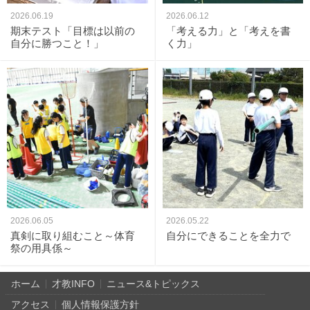
2026.06.19
2026.06.12
期末テスト「目標は以前の
「考える力」と「考えを書
自分に勝つこと！」
く力」
2026.06.05
2026.05.22
真剣に取り組むこと～体育
自分にできることを全力で
祭の用具係～
ホーム
才教INFO
ニュース&トピックス
アクセス
個人情報保護方針