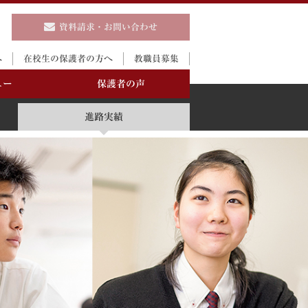
資料請求・お問い合わせ
へ
在校生の保護者の方へ
教職員募集
ュー
保護者の声
進路実績
進路実績
説明会
制服