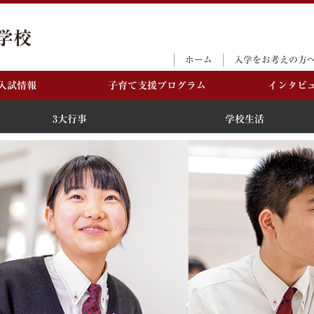
ホーム
入学をお考えの方
入試情報
子育て支援プログラム
インタビ
3大行事
学校生活
M教育
お考えの方へ
3大行事
入学選抜試験日程・募
学校生活
Q＆A／学費等
集要項
念
－体育祭
－年間行事
M教育とは
－さいきょう祭
－部活動
－プレゼンテーション
－校章・校歌・
コンテスト
－施設
紀型スキル
－アクセス