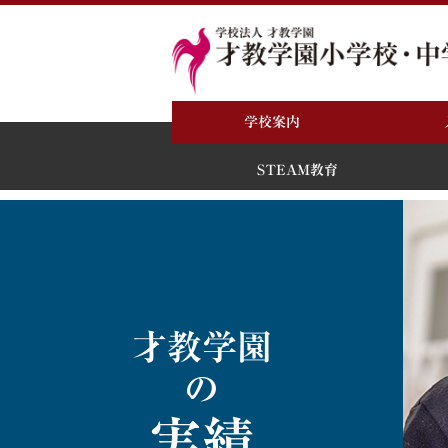
学校案内
STEAM教育
STEA
入学を
才教学園
－教育理
－STEA
の
－人格
－学力
実績
－21世