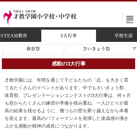
STEAM教育
3大行事
学校生活
ホーム
体育祭
さいきょう祭
プ
学校案内
感動の3大行事
入試情報
才教学園には、年間を通じて子どもたちの「志」を大きく育
子育て支援プログラム
てるたくさんのイベントがあります。中でもさいきょう祭、
体育祭、プレゼンテーションコンテストの3大行事は、何ヶ月
インタビュー
も前からたくさんの練習や準備を積み重ね、一人ひとりが最
高の結果を残せるように、幾つもの壁を乗り越えながら本番
保護者の声
を迎えます。最高のパフォーマンスを発揮した達成感や沸き
上がる感動が精神の成長につながります。
入学をお考えの方へ