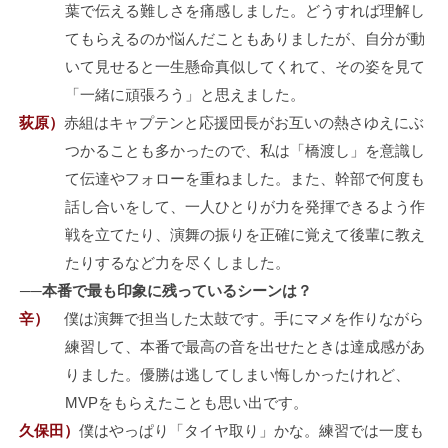
葉で伝える難しさを痛感しました。どうすれば理解し
てもらえるのか悩んだこともありましたが、自分が動
いて見せると一生懸命真似してくれて、その姿を見て
「一緒に頑張ろう」と思えました。
荻原）
赤組はキャプテンと応援団長がお互いの熱さゆえにぶ
つかることも多かったので、私は「橋渡し」を意識し
て伝達やフォローを重ねました。また、幹部で何度も
話し合いをして、一人ひとりが力を発揮できるよう作
戦を立てたり、演舞の振りを正確に覚えて後輩に教え
たりするなど力を尽くしました。
──本番で最も印象に残っているシーンは？
辛）
僕は演舞で担当した太鼓です。手にマメを作りながら
練習して、本番で最高の音を出せたときは達成感があ
りました。優勝は逃してしまい悔しかったけれど、
MVPをもらえたことも思い出です。
久保田）
僕はやっぱり「タイヤ取り」かな。練習では一度も