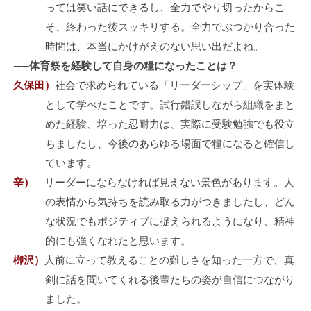
っては笑い話にできるし、全力でやり切ったからこ
そ、終わった後スッキリする。全力でぶつかり合った
時間は、本当にかけがえのない思い出だよね。
──体育祭を経験して自身の糧になったことは？
久保田）
社会で求められている「リーダーシップ」を実体験
として学べたことです。試行錯誤しながら組織をまと
めた経験、培った忍耐力は、実際に受験勉強でも役立
ちましたし、今後のあらゆる場面で糧になると確信し
ています。
辛）
リーダーにならなければ見えない景色があります。人
の表情から気持ちを読み取る力がつきましたし、どん
な状況でもポジティブに捉えられるようになり、精神
的にも強くなれたと思います。
栁沢）
人前に立って教えることの難しさを知った一方で、真
剣に話を聞いてくれる後輩たちの姿が自信につながり
ました。