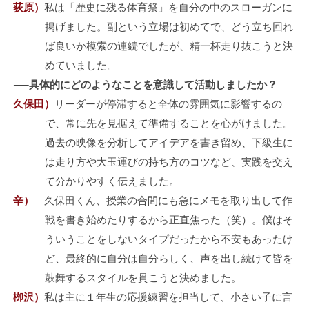
荻原）
私は「歴史に残る体育祭」を自分の中のスローガンに
掲げました。副という立場は初めてで、どう立ち回れ
ば良いか模索の連続でしたが、精一杯走り抜こうと決
めていました。
──具体的にどのようなことを意識して活動しましたか？
久保田）
リーダーが停滞すると全体の雰囲気に影響するの
で、常に先を見据えて準備することを心がけました。
過去の映像を分析してアイデアを書き留め、下級生に
は走り方や大玉運びの持ち方のコツなど、実践を交え
て分かりやすく伝えました。
辛）
久保田くん、授業の合間にも急にメモを取り出して作
戦を書き始めたりするから正直焦った（笑）。僕はそ
ういうことをしないタイプだったから不安もあったけ
ど、最終的に自分は自分らしく、声を出し続けて皆を
鼓舞するスタイルを貫こうと決めました。
栁沢）
私は主に１年生の応援練習を担当して、小さい子に言