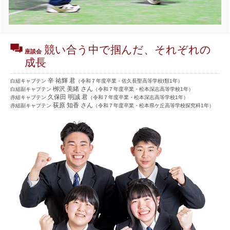
競い合う中で掴んだ、それぞれの
座談会
成長
辛 祐輝 君
白組キャプテン
（令和７年度卒業・佐久長聖高等学校Ⅰ類1年）
栁沢 美緒 さん
白組副キャプテン
（令和７年度卒業・松本深志高等学校1年）
久保田 明誠 君
赤組キャプテン
（令和７年度卒業・松本深志高等学校1年）
荻原 知香 さん
赤組副キャプテン
（令和７年度卒業・松本県ケ丘高等学校探究科1年）