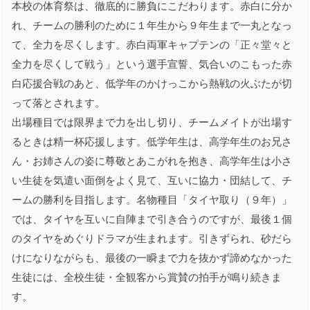
本校の体育祭は、徹底的に勝負にこだわります。赤白に分か
れ、チームの勝利のために１年生から９年生まで一丸となっ
て、全力を尽くします。赤白両軍キャプテンの「正々堂々と
全力を尽くして戦う」という選手宣誓、気合いのこもった赤
白応援合戦のあと、低学年のかけっこから熱戦の火ぶたが切
って落とされます。
出場種目では限界まで力を出し切り、チームメイトが出場す
るときは精一杯応援します。低学年生は、高学年生のお兄さ
ん・お姉さんの姿に尊敬とあこがれを抱き、高学年生は小さ
い生徒を気遣い面倒をよく見て、互いに協力・団結して、チ
ームの勝利を目指します。名物種目「タイヤ取り（９年）」
では、タイヤを互いに自陣まで引き合うのですが、最後１個
のタイヤをめぐりドラマが生まれます。引きずられ、砂だら
けになりながらも、最後の一瞬まで力を抜かず諦めなかった
生徒には、全校生徒・全観客から賞賛の拍手が鳴り続きま
す。