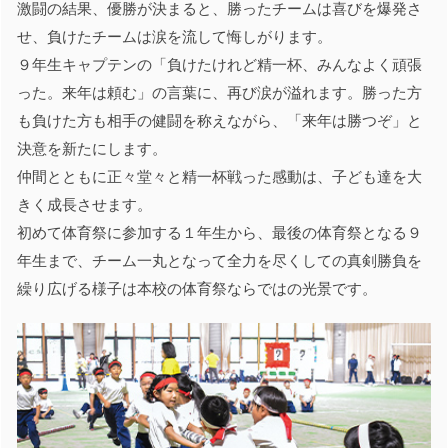
激闘の結果、優勝が決まると、勝ったチームは喜びを爆発さ
せ、負けたチームは涙を流して悔しがります。
９年生キャプテンの「負けたけれど精一杯、みんなよく頑張
った。来年は頼む」の言葉に、再び涙が溢れます。勝った方
も負けた方も相手の健闘を称えながら、「来年は勝つぞ」と
決意を新たにします。
仲間とともに正々堂々と精一杯戦った感動は、子ども達を大
きく成長させます。
初めて体育祭に参加する１年生から、最後の体育祭となる９
年生まで、チーム一丸となって全力を尽くしての真剣勝負を
繰り広げる様子は本校の体育祭ならではの光景です。