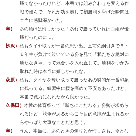
勝てなかったけれど、本番では組み合わせを変える作
戦で臨んで。それが功を奏して初勝利を挙げた瞬間は
本当に感慨深かった。
辛）
あの負けは悔しかった！あれで勝っていれば白組が優
勝だったのに…。
栁沢）
私もタイヤ取りが一番の思い出。直前の綱引きで５・
６年生が負けて泣いている姿を見て「私たちが絶対に
勝たなきゃ」って気合いを入れ直して。勝利をつかみ
取れた時は本当に嬉しかったな。
荻原）
私も、タイヤを奪い取って勝ったあの瞬間が一番印象
に残ってる。練習中に腰を痛めて不安もあったけど、
本番で戦力になれたから良かった。
久保田）
才教の体育祭って「勝ちにこだわる」姿勢が求めら
れるけど、競争があるからこそ目的意識が生まれるか
らやっぱり大事なことだと思う。
辛）
うん、本当に。あのときの焦りとか悔しさも、今とな