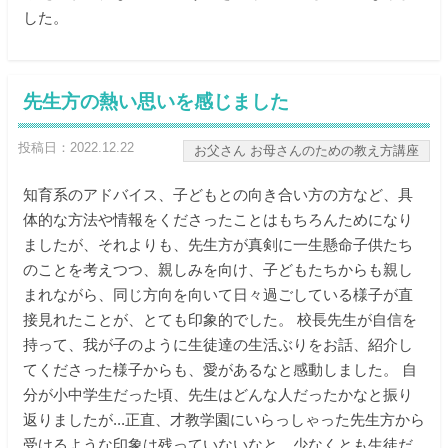
した。
在校生の保護者の方へ
教職員募集
先生方の熱い思いを感じました
資料請求・お問い合わせ
投稿日：2022.12.22
お父さん お母さんのための教え方講座
知育系のアドバイス、子どもとの向き合い方の方など、具
閉じる
体的な方法や情報をくださったことはもちろんためになり
ましたが、それよりも、先生方が真剣に一生懸命子供たち
のことを考えつつ、親しみを向け、子どもたちからも親し
まれながら、同じ方向を向いて日々過ごしている様子が直
接見れたことが、とても印象的でした。 校長先生が自信を
持って、我が子のように生徒達の生活ぶりをお話、紹介し
てくださった様子からも、愛があるなと感動しました。 自
分が小中学生だった頃、先生はどんな人だったかなと振り
返りましたが...正直、才教学園にいらっしゃった先生方から
受けるような印象は残っていないなと、少なくとも生徒だ