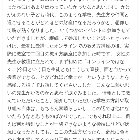
った私にはあまり伝わっていなかったなと思います。 かけ
がえのない子ども時代、このような学校、先生方や仲間と
過ごせることがどれほどの財産になるだろうかと、想像し
て胸が熱くなりました。 いくつかのイベントに参加させて
いただきましたが、継続して参加したい！と思ったきっか
けは、最初に受講したオンラインでの教え方講座の後、実
際に教室で二回目の教え方講座に参加した時です。 女性の
先生が教壇に立たれて、まず初めに「オンラインではな
く、(今日という日も生徒とも)こうして直接、面と向かって
授業ができることがどれほど幸せか」というようなことを
感極まる様子でお話してくださいました。こんなに熱い思
いの先生がいるのかと思わず涙ぐみました。 情報として教
えていただいたこと、紹介していただいた学校の方針や取
り組み自体は、もちろん素晴らしいし、この辺では他にな
いだろうなと思うものばかりでした。 でもそれ以上に、例
えば何か特別なことが一切できないような極端にひどい状
況になったとしても、ここの先生方だったら、必死に色々
やり方を探してくれたり工夫してくれたりするんじゃない