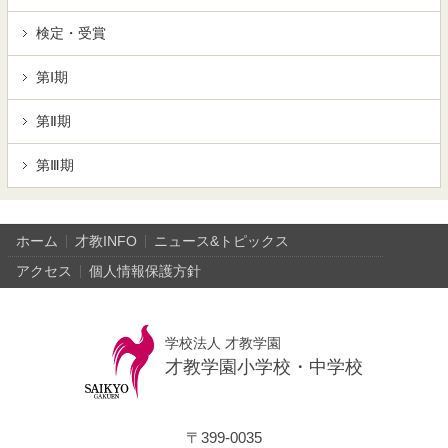
検定・受賞
第Ⅰ期
第Ⅱ期
第Ⅲ期
ホーム
才教INFO
ニュース&トピックス
アクセス
個人情報保護方針
学校法人 才教学園
才教学園小学校・中学校
〒399-0035