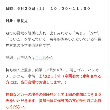
在校生の保護者の方へ
日時：６月２０日（土） １０：００～１１：３０
教職員募集
対象：年長児
遊びの要素を随所に入れ、楽しみながら「もじ」「かず」
資料請求・お問い合わせ
「えいご」を学んでいく、毎年好評をいただいている年長
児対象の小学準備講座です。
閉じる
詳細、お申込みは
こちら
から
持ち物：上履き、鉛筆（２Bか４B）、消しゴム、ハンカ
チ、かばん、水筒、
まなぼっくす（今回初めて参加される
方には、当日会場でお渡しします。）
怪我など万一の場合の保険料として１回の参加につき５０
円をいただきます。参加当日に保護者の方が受付時にお持
ちください。