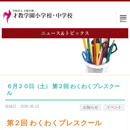
ニュース&トピックス
ホーム
学校案内
入試情報
子育て支援プログラム
６月２０日（土） 第２回 わくわくプレスクー
ル
インタビュー
投稿日：2026.06.10
お知らせ
イベント
保護者の声
第２回 わくわくプレスクール
入学をお考えの方へ