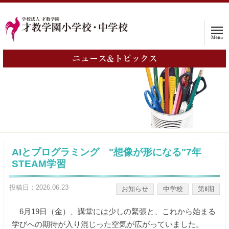
ニュース&トピックス
ホーム
学校案内
入試情報
子育て支援プログラム
AIとプログラミング "想像が形になる"7年
STEAM学習
インタビュー
投稿日：2026.06.23
お知らせ
中学校
第Ⅱ期
保護者の声
6月19日（金）、講堂には少しの緊張と、これから始まる
入学をお考えの方へ
学びへの期待が入り混じった空気が広がっていました。