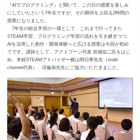
『AIでプログラミング』と聞いて、この日の授業を楽しみ
在校生の保護者の方へ
にしていたという7年生ですが、その期待を上回る2時間の
授業になりました。
教職員募集
7年生の総合学習の一環として、これまで行ってきた
STEAM学習、プログラミング学習の流れを引き継ぎつつ、
AIを活用した創作・開発体験へと広げる授業は今回が初め
資料請求・お問い合わせ
てです。講師として、アクトブーン代表 岩城信二氏をはじ
め、本校STEAMアドバイザー横山明日希先生（math
閉じる
channel代表）、沼倫加先生にご協力いただきました。