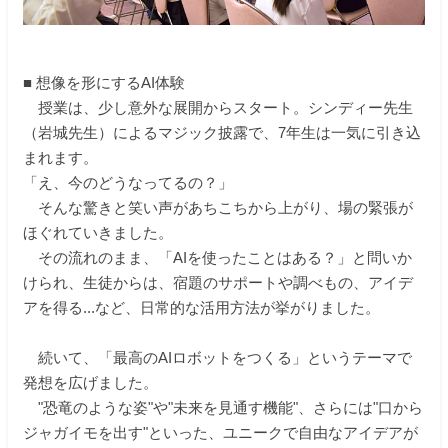
■ 想像を形にするAI体験
授業は、少し意外な展開からスタート。シンディー先生
（岩城先生）によるマジック披露で、7年生は一気に引き込
まれます。
「え、今のどうなってるの？」
そんな驚きと笑い声があちこちから上がり、場の緊張が
ほぐれていきました。
その流れのまま、「AIを使ったことはある？」と問いか
けられ、生徒からは、宿題のサポートや調べもの、アイデ
アを得る...など、日常的な活用方法が挙がりました。
続いて、「最高のAIロボットをつくる」というテーマで
発想を広げました。
"恐竜のような姿"や"未来を見通す機能"、さらには"口から
ジャガイモを出す"といった、ユニークで自由なアイデアが