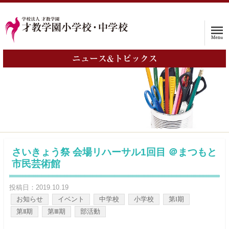
ニュース&トピックス
ホーム
学校案内
入試情報
子育て支援プログラム
さいきょう祭 会場リハーサル1回目 ＠まつもと
市民芸術館
インタビュー
投稿日：2019.10.19
保護者の声
お知らせ
イベント
中学校
小学校
第Ⅰ期
第Ⅱ期
第Ⅲ期
部活動
入学をお考えの方へ