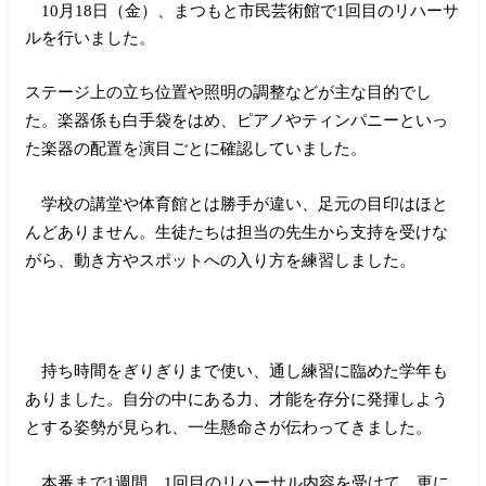
10
月
18
日（金）、まつもと市民芸術館で
1
回目のリハーサ
在校生の保護者の方へ
ルを行いました。
教職員募集
ステージ上の立ち位置や照明の調整などが主な目的でし
た。楽器係も白手袋をはめ、ピアノやティンパニーといっ
た楽器の配置を演目ごとに確認していました。
資料請求・お問い合わせ
学校の講堂や体育館とは勝手が違い、足元の目印はほと
閉じる
んどありません。生徒たちは担当の先生から支持を受けな
がら、動き方やスポットへの入り方を練習しました。
持ち時間をぎりぎりまで使い、通し練習に臨めた学年も
ありました。自分の中にある力、才能を存分に発揮しよう
とする姿勢が見られ、一生懸命さが伝わってきました。
本番まで
1
週間。
1
回目のリハーサル内容を受けて、更に