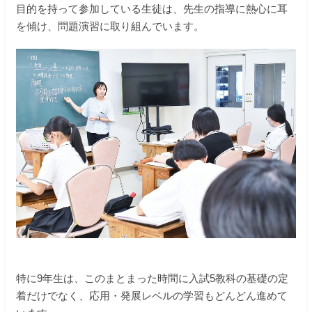
目的を持って参加している生徒は、先生の指導に熱心に耳
在校生の保護者の方へ
を傾け、問題演習に取り組んでいます。
教職員募集
資料請求・お問い合わせ
閉じる
特に9年生は、このまとまった時間に入試5教科の基礎の定
着だけでなく、応用・発展レベルの学習もどんどん進めて