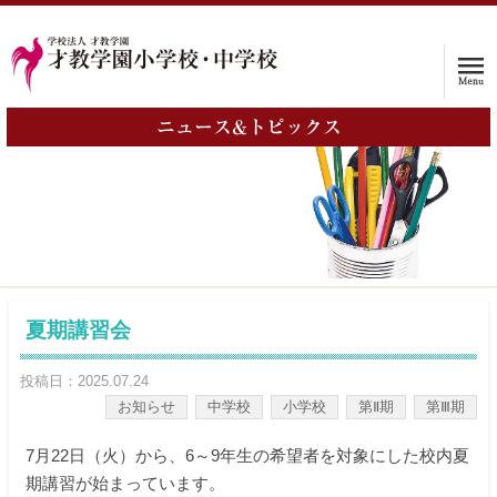
ニュース&トピックス
ホーム
学校案内
入試情報
子育て支援プログラム
夏期講習会
インタビュー
投稿日：2025.07.24
お知らせ
中学校
小学校
第Ⅱ期
第Ⅲ期
保護者の声
7月22日（火）から、6～9年生の希望者を対象にした校内夏
入学をお考えの方へ
期講習が始まっています。