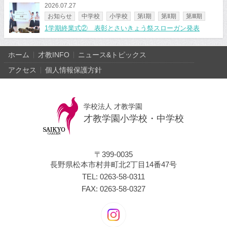
2026.07.27
お知らせ
中学校
小学校
第Ⅰ期
第Ⅱ期
第Ⅲ期
1学期終業式② 表彰とさいきょう祭スローガン発表
ホーム
才教INFO
ニュース&トピックス
アクセス
個人情報保護方針
学校法人 才教学園
才教学園小学校・中学校
〒399-0035
長野県松本市村井町北2丁目14番47号
TEL: 0263-58-0311
FAX: 0263-58-0327