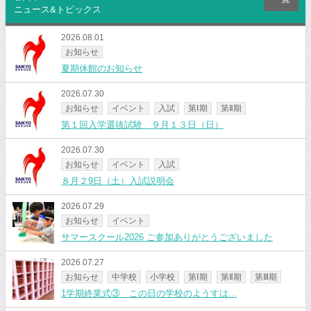
ニュース&トピックス
2026.08.01
お知らせ
夏期休館のお知らせ
2026.07.30
お知らせ
イベント
入試
第Ⅰ期
第Ⅱ期
第１回入学選抜試験 ９月１３日（日）
2026.07.30
お知らせ
イベント
入試
８月２9日（土）入試説明会
2026.07.29
お知らせ
イベント
サマースクール2026 ご参加ありがとうございました
2026.07.27
お知らせ
中学校
小学校
第Ⅰ期
第Ⅱ期
第Ⅲ期
1学期終業式③ この日の学校のようすは...