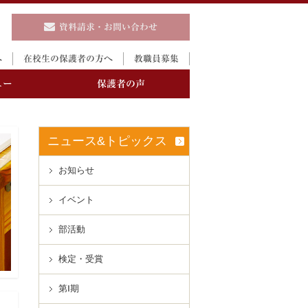
資料請求・お問い合わせ
へ
在校生の保護者の方へ
教職員募集
ュー
保護者の声
ニュース&トピックス
お知らせ
イベント
進路実績
説明会
部活動
検定・受賞
制服
第Ⅰ期