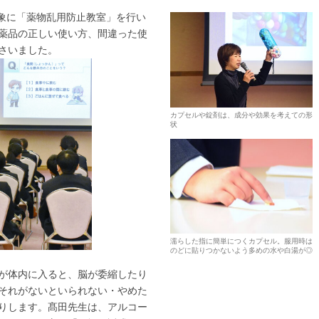
対象に「薬物乱用防止教室」を行い
薬品の正しい使い方、間違った使
さいました。
カプセルや錠剤は、成分や効果を考えての形
状
濡らした指に簡単につくカプセル。服用時は
のどに貼りつかないよう多めの水や白湯が◎
が体内に入ると、脳が委縮したり
それがないといられない・やめた
りします。髙田先生は、アルコー