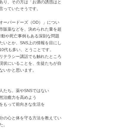
あり、その方は「お酒の誘惑はと
言っていたそうです。
オーバードーズ（OD）」につい
市販薬などを、決められた量を超
行動や死亡事例もある深刻な問題
たいとか、SNS上の情報を目にし
10代も多い、とうことです。
リテラシー講話でも触れたところ
現状にいることを、生徒たちが自
ないかと思います。
人たち。薬やSNSではない
然治癒力を高めよう
をもって前向きな生活を
分の心と体を守る方法を教えてい
た。