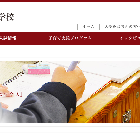
ホーム
入学をお考えの方
入試情報
子育て支援プログラム
インタビ
ピックス］
M教育
お考えの方へ
3大行事
入学選抜試験日程・募
学校生活
Q＆A／学費等
集要項
念
－体育祭
－年間行事
M教育とは
－さいきょう祭
－部活動
－プレゼンテーション
－校章・校歌・
コンテスト
－施設
紀型スキル
－アクセス