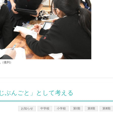
ん（後列）
じぶんごと」として考える
お知らせ
中学校
小学校
第Ⅰ期
第Ⅱ期
第Ⅲ期