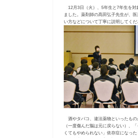
12月3日（火）、5年生と7年生を
ました。薬剤師の髙田弘子先生が、医
い方などについて丁寧に説明してくだ
酒やタバコ、違法薬物といったもの
（一度傷んだ脳は元に戻らない）、「
くてもやめられない」依存症になった