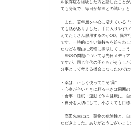
ル依存症を経験した方と話したことが
ても身近で、毎日が禁酒との戦い」と
また、若年層を中心に増えている「
ても話がありました。手に入りやすい
えてたくさん服用するのがOD。異常
です。一時的に辛い気持ちを紛らわし
たなどを理由に気軽に摂取してしまう
SNSの問題については先日メディア
ですが、同じ年代の子たちがそうした
分事として考える機会になったのでは
・薬は、正しく使ってこそ"薬"
・心身が辛いときに頼るべきは周囲の
・食事・睡眠・運動で体を健康に、自
・自分を大切にして、小さくても目標
髙田先生には、薬物の危険性と、自
ただきました。ありがとうございまし