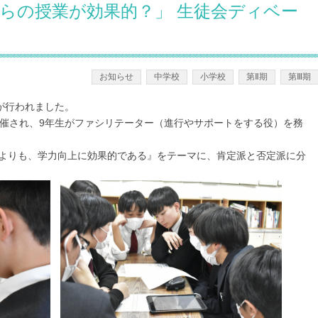
ちらの授業が効果的？」 生徒会ディベー
－学校概要
お知らせ
中学校
小学校
第Ⅱ期
第Ⅲ期
が行われました。
催され、9年生がファシリテーター（進行やサポートをする役）を務
よりも、学力向上に効果的である』をテーマに、肯定派と否定派に分