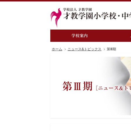
学校案内
ホーム
ニュース&トピックス
第Ⅲ期
第Ⅲ期
［ニュース&ト
STEA
入学を
－教育理
－STEA
－人格
－学力
－21世