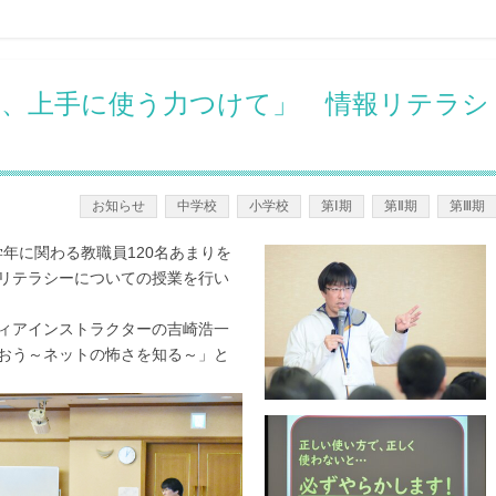
、上手に使う力つけて」 情報リテラシ
お知らせ
中学校
小学校
第Ⅰ期
第Ⅱ期
第Ⅲ期
学年に関わる教職員120名あまりを
リテラシーについての授業を行い
ィアインストラクターの吉崎浩一
おう～ネットの怖さを知る～」と