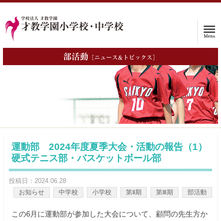
部活動
［ニュース&トピックス］
ホーム
学校案内
入試情報
子育て支援プログラム
運動部 2024年度夏季大会・活動の報告（1）
硬式テニス部・バスケットボール部
インタビュー
投稿日：2024.06.28
保護者の声
お知らせ
中学校
小学校
第Ⅱ期
第Ⅲ期
部活動
入学をお考えの方へ
この6月に運動部が参加した大会について、顧問の先生方か