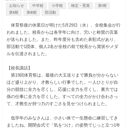
お知らせ
中学校
小学校
検定・受賞
第Ⅰ期
第Ⅱ期
第Ⅲ期
部活動
体育祭後の休業日が明けた5月29日（水）、全校集会が行
われました。校長からは各学年に向け、労いと称賛の言葉
が送られました。また、昨年度分も含めた表彰式があり、
部活動で1団体、個人2名が全校の前で校長から賞状やメダ
ルを伝達されました。
【校長講話】
第19回体育祭は、最後の大玉送りまで勝負が分からない
ほど盛り上がり、才教らしい行事でした。一人ひとりが自
分の競技に全力を尽くし、応援に全力を尽くし、裏方では
係の仕事に全力を尽くした。すべての全力がかけ合わさっ
て、才教生が持つ力のすごさを見せつけられました。
低学年のみなさんは、小さい体で一生懸命に練習してき
ましたね。開閉会式で「気をつけ」の姿勢でじっと立つ1年