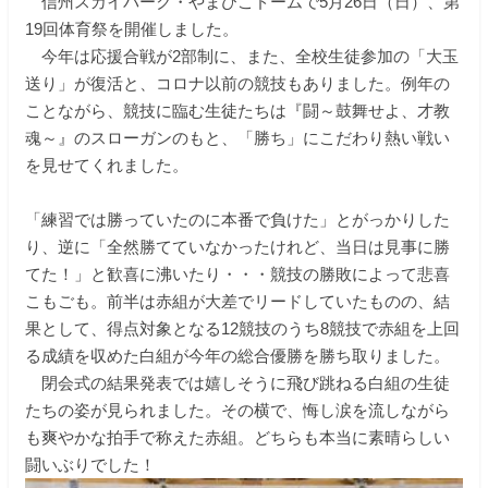
信州スカイパーク・やまびこドームで5月26日（日）、第
19回体育祭を開催しました。
今年は応援合戦が2部制に、また、全校生徒参加の「大玉
送り」が復活と、コロナ以前の競技もありました。例年の
ことながら、競技に臨む生徒たちは『闘～鼓舞せよ、才教
魂～』のスローガンのもと、「勝ち」にこだわり熱い戦い
を見せてくれました。
「練習では勝っていたのに本番で負けた」とがっかりした
り、逆に「全然勝てていなかったけれど、当日は見事に勝
てた！」と歓喜に沸いたり・・・競技の勝敗によって悲喜
こもごも。前半は赤組が大差でリードしていたものの、結
果として、得点対象となる12競技のうち8競技で赤組を上回
る成績を収めた白組が今年の総合優勝を勝ち取りました。
閉会式の結果発表では嬉しそうに飛び跳ねる白組の生徒
たちの姿が見られました。その横で、悔し涙を流しながら
も爽やかな拍手で称えた赤組。どちらも本当に素晴らしい
闘いぶりでした！