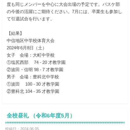
度も同じメンバーを中心に大会出場の予定です。バスケ部
の今後の活躍にご期待ください。7月には、卒業生も参加し
て引退試合を行います。
【結果】
中信地区中学校体育大会
2024年6月8日（土）
女子 会場：大町中学校
①塩尻西部 74 - 20 才教学園
②波田・信明 98 - 7 才教学園
男子 会場：豊科北中学校
①波田 100 - 30 才教学園
②豊科北 104 - 35 才教学園
全校昼礼 （令和6年度5月）
投稿日：2024.06.05