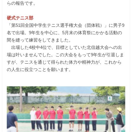
らの報告です。
在校生の保護者の方へ
硬式テニス部
教職員募集
「第51回全国中学生テニス選手権大会（団体戦）」に男子9
名で出場。9年生を中心に、5月末の体育祭にかかる活動の
間を縫って練習をしてきました。
資料請求・お問い合わせ
出場した4校中4位で、目標としていた北信越大会への出
場は叶いませんでした。この大会をもって9年生が引退しま
閉じる
すが、テニスを通じて得られた体力や精神力が、これから
の人生に役立つことを願います。