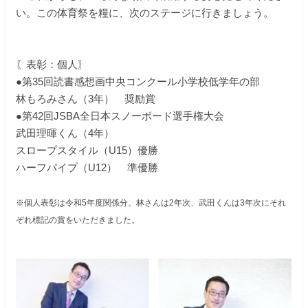
い。この体育祭を糧に、次のステージに行きましょう。
〖表彰：個人〗
●第35回読書感想画中央コンクール小学校低学年の部
林もろみさん（3年） 奨励賞
●第42回JSBA全日本スノーボード選手権大会
武田理暉くん（4年）
スロープスタイル（U15）優勝
ハーフパイプ（U12） 準優勝
※個人表彰は令和5年度関係分。林さんは2年次、武田くんは3年次にそれ
ぞれ標記の賞をいただきました。