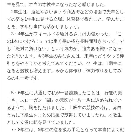
生を見て、本当の才教生になったなと感じました。
2年生は、遠足やさいきょう商店街などの場面で先輩とし
ての姿を1年生に見せる立場。体育祭で得たこと、学んだこ
とを、学年行事にも活かしましょう。
3・4年生がフィールドを駆けるさまは力強かった。『こ
の1本にかけろ！』では重く長い棒を長時間引き合って、で
も「絶対に負けない」という気力が、迫力ある戦いになっ
たと思います。今3年生のみなさんは、来年はどうやって棒
引きをやろうかと考えてみてください。4年生は、Ⅱ期生に
なると競技も増えます。今から体作り、体力作りをしてみ
るのも一考です。
5・6年生に共通して私が一番感動したことは、行進の美
しさ。スローガン『闘』の意図が一歩一歩に込められてい
るようで、胸を打たれました。上級生の競技の時は、赤白
ともに下級生をまとめ応援で鼓舞していましたね。才教生
として立派に範を見せていました。
7・8年生は、9年生の意を汲み手足となって本当によく動