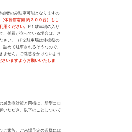
参加者のみ駐車可能となりますの
場（体育館南側 約３００台）もし
利用ください。
P
１駐車場の入り
て、係員が立っている場合は、さ
ださい。（
P
２駐車場は体操祭の
、詰めて駐車されるそうなので、
きません。ご迷惑をかけないよう
ださいますようお願いいたしま
の感染症対策と同様に、新型コロ
解いただき、以下のことについて
びご家族、ご来場予定の皆様には