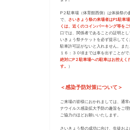
P２駐車場（体育館西側）は体操祭の
で、
さいきょう祭の来場者はP1駐車
くは、近くのコインパーキング等をご
口では、関係者であることの証明とし
いきょう祭チケットを必ず提示してく
駐車許可証がないと入れません。また
１６：３０頃までは車を出すことがで
絶対にP２駐車場への駐車はお控えく
す。
）
＜感染予防対策について＞
ご来場の皆様におかれましては、通常
ナウイルス感染拡大予防の趣旨をご理
ご協力のほどお願いいたします。
さいきょう祭の成功に向け、生徒およ