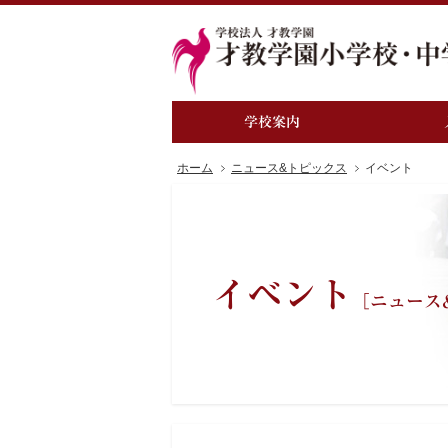
学校案内
ホーム
ニュース&トピックス
イベント
イベント
［ニュース
STEA
入学を
－教育理
－STEA
－人格
－学力
－21世