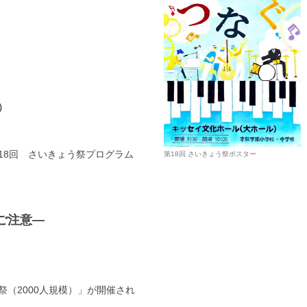
）
18回 さいきょう祭プログラム
第18回 さいきょう祭ポスター
ご注意―
祭（
2000
人規模）」が開催され