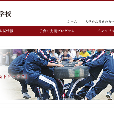
ホーム
入学をお考えの方
入試情報
子育て支援プログラム
インタビ
&トピックス］
M教育
お考えの方へ
3大行事
入学選抜試験日程・募
学校生活
Q＆A／学費等
集要項
念
－体育祭
－年間行事
M教育とは
－さいきょう祭
－部活動
－プレゼンテーション
－校章・校歌・
コンテスト
－施設
紀型スキル
－アクセス