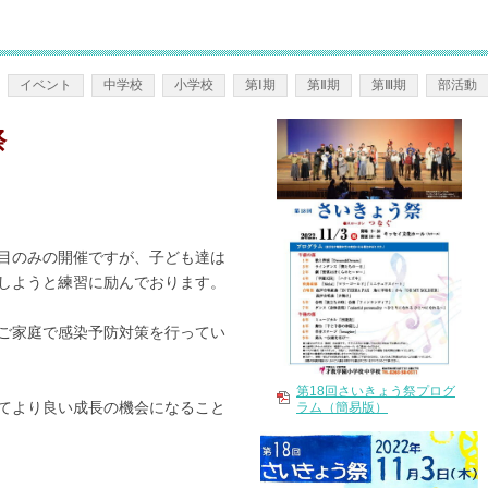
祭
－学校概要
イベント
中学校
小学校
第Ⅰ期
第Ⅱ期
第Ⅲ期
部活動
祭
目のみの開催ですが、子ども達は
しようと練習に励んでおります。
ご家庭で感染予防対策を行ってい
第18回さいきょう祭プログ
てより良い成長の機会になること
ラム（簡易版）