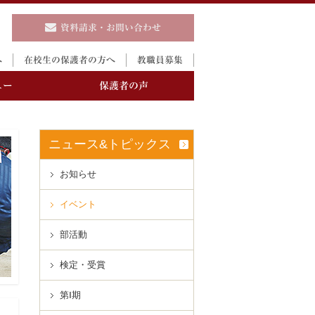
資料請求・お問い合わせ
へ
在校生の保護者の方へ
教職員募集
ュー
保護者の声
ニュース&トピックス
お知らせ
イベント
進路実績
説明会
部活動
検定・受賞
制服
第Ⅰ期